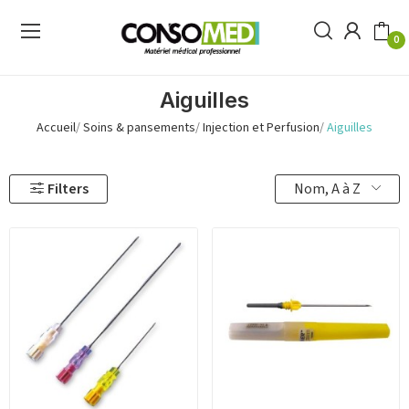
0
Aiguilles
Accueil
Soins & pansements
Injection et Perfusion
Aiguilles
Nom, A à Z
Filters