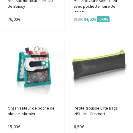
Mini Sac médical ETRETAT
Mini Sac OUESSANT bleu
De Boissy
avec pochette noire De
Boissy
76,00 €
84,00 €
-5,00 €
89,00 €
Organisateur de poche de
Petite trousse Elite Bags
blouse Infirmier
INSULIN - Gris-Vert
15,00 €
6,50 €