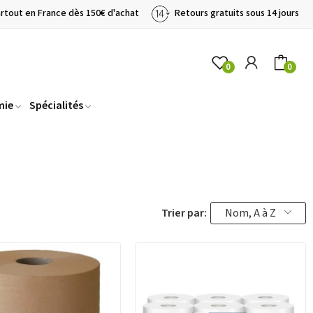
artout en France dès 150€ d'achat
Retours gratuits sous 14 jours
0
0
mie
Spécialités
Trier par:
Nom, A à Z