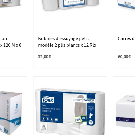
 non
Bobines d'essuyage petit
Carrés d
x 120 M x 6
modèle 2 plis blancs x 12 Rlx
32,00 €
60,00 €