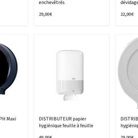
enchevêtrés
dévidage
modèle
29,00 €
22,00 €
 PH Maxi
DISTRIBUTEUR papier
DISTRIB
hygiénique feuille à feuille
hygiéni
49,00 €
29,00 €