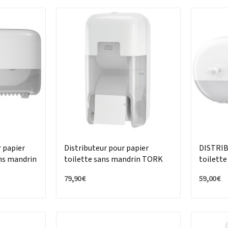
 papier
Distributeur pour papier
DISTRIB
ans mandrin
toilette sans mandrin TORK
toilet
OPTISERVE®
MINI D
79,90 €
59,00 €