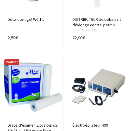
Détartrant gel WC 1 L
DISTRIBUTEUR de bobines à
dévidage central petit &
grand modèle
2,50 €
22,00 €
Promo !
Draps d'examen 2 plis blancs
Électroépilateur 400
50x35 x 12 Rlx ouate lisse