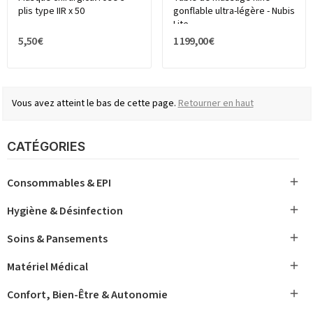
plis type IIR x 50
gonflable ultra-légère - Nubis
Lite
5,50 €
1 199,00 €
Vous avez atteint le bas de cette page.
Retourner en haut
CATÉGORIES

Consommables & EPI

Hygiène & Désinfection

Soins & Pansements

Matériel Médical

Confort, Bien-Être & Autonomie