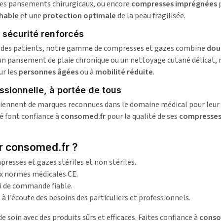
es pansements chirurgicaux, ou encore
compresses imprégnées
p
chable
et une
protection optimale
de la peau fragilisée.
 sécurité renforcés
e des patients, notre gamme de compresses et gazes combine
dou
un pansement de plaie chronique ou un nettoyage cutané délicat,
ur les
personnes âgées
ou à
mobilité réduite
.
ssionnelle, à portée de tous
viennent de marques reconnues dans le domaine médical pour leu
é font confiance à
consomed.fr
pour la qualité de ses
compresses
ir consomed.fr ?
resses et gazes stériles et non stériles.
x normes médicales CE.
vi de commande fiable.
t à l’écoute des besoins des particuliers et professionnels.
e soin avec des produits sûrs et efficaces. Faites confiance à
conso