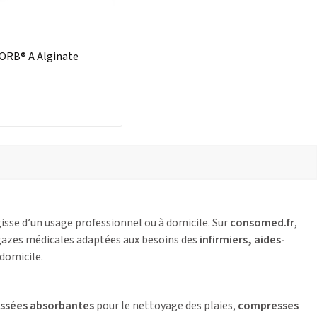
RB® A Alginate
gisse d’un usage professionnel ou à domicile. Sur
consomed.fr
,
 gazes médicales adaptées aux besoins des
infirmiers, aides-
 domicile.
issées absorbantes
pour le nettoyage des plaies,
compresses