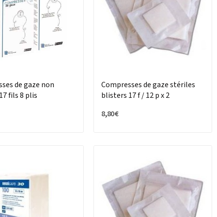
ses de gaze non
Compresses de gaze stériles
17 fils 8 plis
blisters 17 f / 12 p x 2
8,80 €