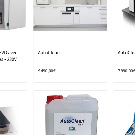
VO avec
AutoClean
AutoCle
es - 230V
9 490,00 €
7 990,00 