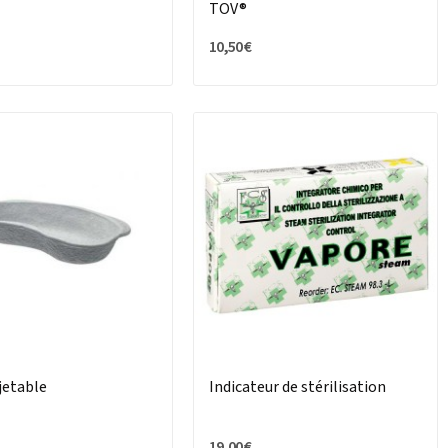
e
TOV®
10,50 €
jetable
Indicateur de stérilisation
19,00 €