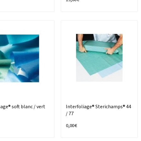
iage® soft blanc / vert
Interfoliage® Sterichamps® 44
/ 77
0,00 €