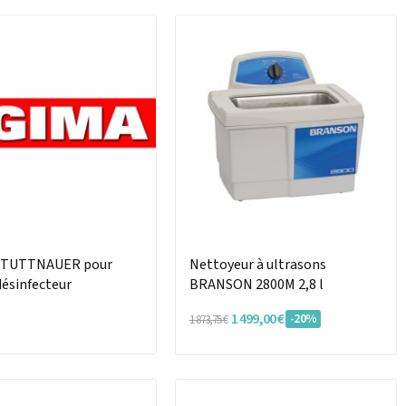
l TUTTNAUER pour
Nettoyeur à ultrasons
désinfecteur
BRANSON 2800M 2,8 l
1 499,00 €
-20%
1 873,75 €