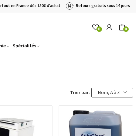
artout en France dès 150€ d'achat
Retours gratuits sous 14 jours
0
0
mie
Spécialités
Trier par:
Nom, A à Z