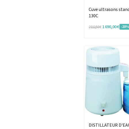
Cuve ultrasons sta
130C
1 690,00 €
-20
2 112,50 €
DISTILLATEUR D'EA