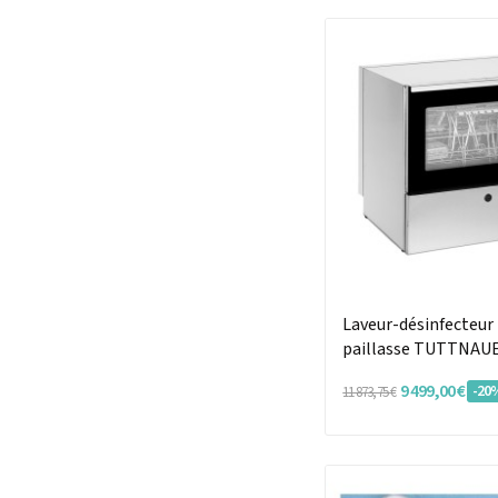
Laveur-désinfecteur
paillasse TUTTNAUE
système de séchage
9 499,00 €
-20
11 873,75 €