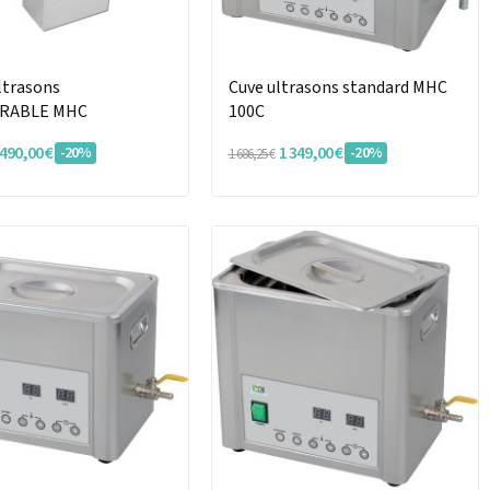
ltrasons
Cuve ultrasons standard MHC
RABLE MHC
100C
 490,00 €
1 349,00 €
-20%
-20%
1 686,25 €