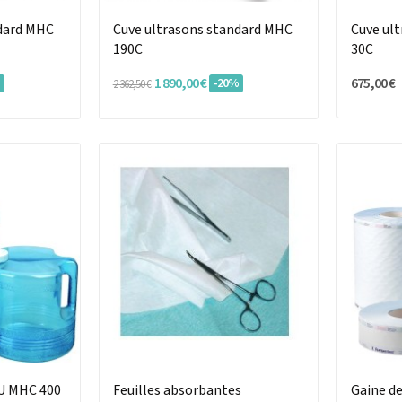
ndard MHC
Cuve ultrasons standard MHC
Cuve ul
190C
30C
1 890,00 €
675,00 €
%
-20%
2 362,50 €
U MHC 400
Feuilles absorbantes
Gaine de