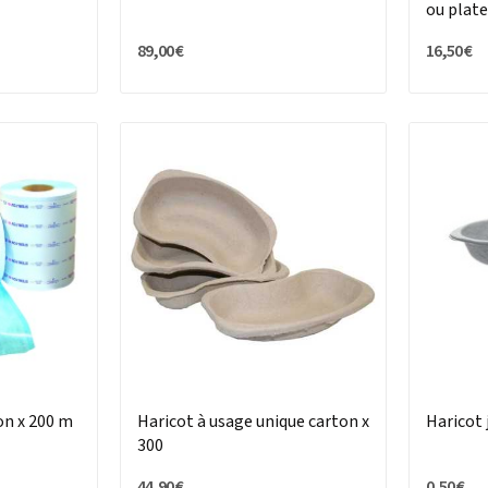
ou plat
89,00 €
16,50 €
ion x 200 m
Haricot à usage unique carton x
Haricot 
300
44,90 €
0,50 €