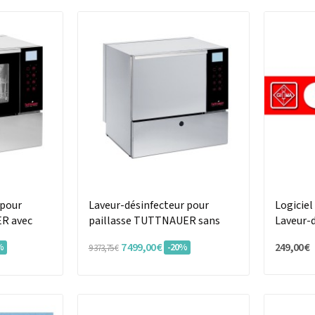
 pour
Laveur-désinfecteur pour
Logicie
R avec
paillasse TUTTNAUER sans
Laveur-
système de séchage
7 499,00 €
249,00 €
%
-20%
9 373,75 €