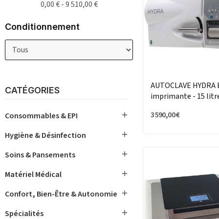
0,00 € - 9 510,00 €
Conditionnement
AUTOCLAVE HYDRA E
CATÉGORIES
imprimante - 15 litr
3 590,00 €

Consommables & EPI

Hygiène & Désinfection

Soins & Pansements

Matériel Médical

Confort, Bien-Être & Autonomie

Spécialités