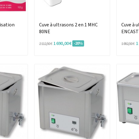
isation
Cuve à ultrasons 2 en 1 MHC
Cuve à u
80NE
ENCAST
1 690,00 €
1
-20%
2 112,50 €
1 862,50 €