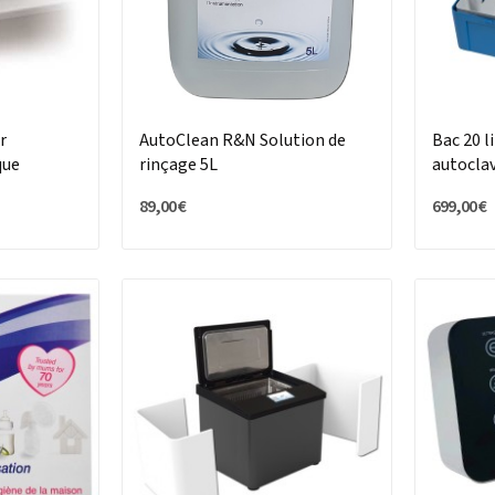
r
AutoClean R&N Solution de
Bac 20 l
que
rinçage 5L
autocla
89,00 €
699,00 €