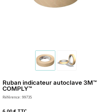
Ruban indicateur autoclave 3M™
COMPLY™
Référence :
99735
6,00 €
TTC