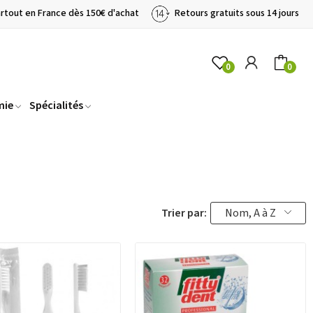
artout en France dès 150€ d'achat
Retours gratuits sous 14 jours
0
0
mie
Spécialités
Trier par:
Nom, A à Z