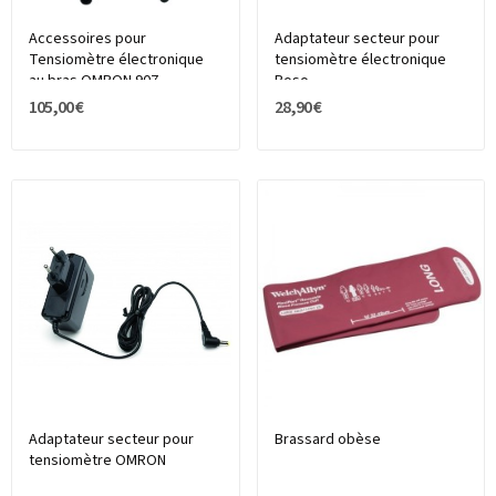
Accessoires pour
Adaptateur secteur pour
Tensiomètre électronique
tensiomètre électronique
au bras OMRON 907
Boso
MODELE...
105,00 €
28,90 €
Adaptateur secteur pour
Brassard obèse
tensiomètre OMRON