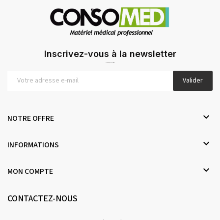
Inscrivez-vous à la newsletter
Offres exclusives, promotions... Inscrivez-vous !
Valider

NOTRE OFFRE

INFORMATIONS

MON COMPTE
CONTACTEZ-NOUS