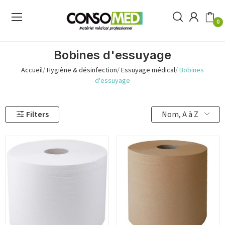
0
Bobines d'essuyage
Accueil
Hygiène & désinfection
Essuyage médical
Bobines
d'essuyage
Nom, A à Z
Filters