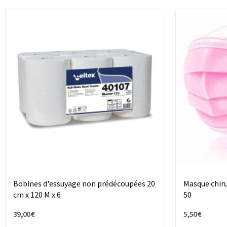
Bobines d'essuyage non prédécoupées 20
Masque chirur
cm x 120 M x 6
50
39,00 €
5,50 €