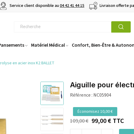
Service client disponible au
04 42 41 44 15
Livraison offerte p
 Pansements
Matériel Médical
Confort, Bien-Être & Autono
trolyse en acier inox K2 BALLET
Aiguille pour élec
Référence :
NC05904
Économisez 10,00 €
99,00 €
TTC
109,00 €