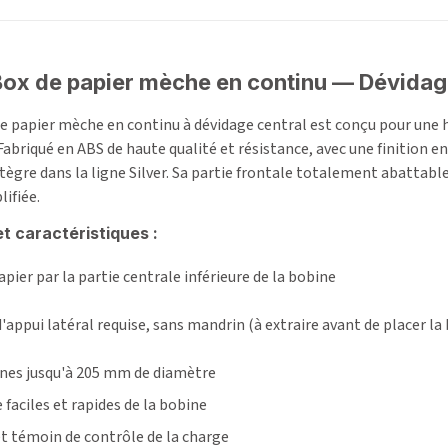
 Box de papier mèche en continu — Dévidage
de papier mèche en continu à dévidage central est conçu pour une hy
Fabriqué en ABS de haute qualité et résistance, avec une finition e
intègre dans la ligne Silver. Sa partie frontale totalement abattabl
ifiée.
t caractéristiques :
apier par la partie centrale inférieure de la bobine
'appui latéral requise, sans mandrin (à extraire avant de placer la 
nes jusqu'à 205 mm de diamètre
 faciles et rapides de la bobine
et témoin de contrôle de la charge