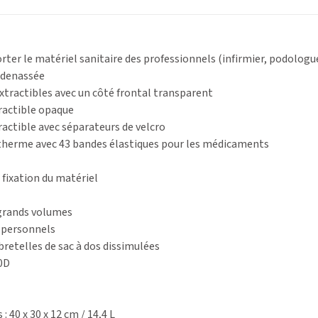
ter le matériel sanitaire des professionnels (infirmier, podolog
adenassée
tractibles avec un côté frontal transparent
ractible opaque
actible avec séparateurs de velcro
herme avec 43 bandes élastiques pour les médicaments
a fixation du matériel
r grands volumes
s personnels
bretelles de sac à dos dissimulées
30D
: 40 x 30 x 12 cm / 14,4 L