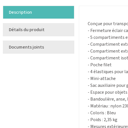
Description
Conçue pour transpor
Détails du produit
- Fermeture éclair c
- 5 compartiments ex
- Compartiment ext
Documents joints
- Compartiment extr
- Compartiment isot
- Poche filet
- 4 élastiques pour l
- Mini-attache
- Sac auxiliaire pou
- Espace pour objet
- Bandoulière, anse, 
- Matériau : nylon 2
- Coloris : Bleu
- Poids : 2,35 kg
- Mesures extérieures 