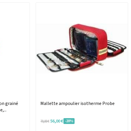
on grainé
Mallette ampoulier isotherme Probe
,...
56,00 €
-20%
70,00 €