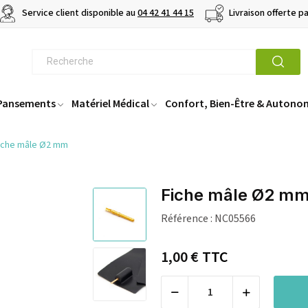
Service client disponible au
04 42 41 44 15
Livraison offerte p
 Pansements
Matériel Médical
Confort, Bien-Être & Autono
iche mâle Ø2 mm
Fiche mâle Ø2 m
Référence :
NC05566
1,00 €
TTC