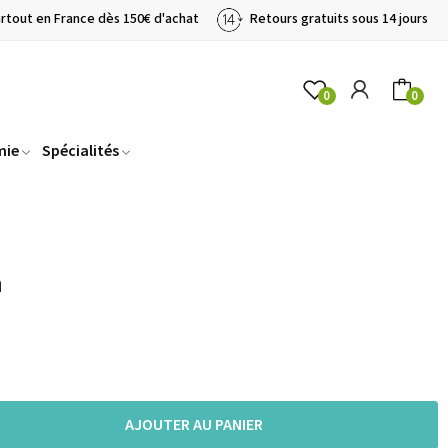
artout en France dès 150€ d'achat
Retours gratuits sous 14 jours
0
0
mie
Spécialités
m
AJOUTER AU PANIER