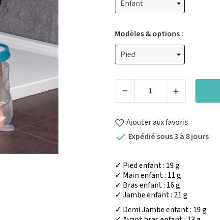
Modèles & options :
Ajouter aux favoris
Expédié sous 3 à 8 jours

✓ Pied enfant : 19 g
✓ Main
enfant : 11 g
✓ Bras
enfant : 16 g
✓
Jambe enfant : 21 g
✓
Demi
Jambe enfant : 19 g
✓ Avant bras
enfant : 13 g