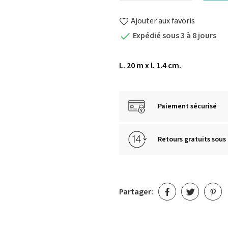
Ajouter aux favoris
Expédié sous 3 à 8 jours

L. 20 m x l. 1.4 cm.
Paiement sécurisé
Retours gratuits sous 
Partager: