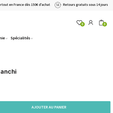
artout en France dès 150€ d'achat
Retours gratuits sous 14 jours
0
0
mie
Spécialités
lanchi
AJOUTER AU PANIER