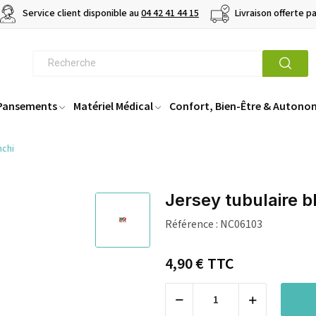
Service client disponible au
04 42 41 44 15
Livraison offerte p
 Pansements
Matériel Médical
Confort, Bien-Être & Autono
nchi
Jersey tubulaire b
Référence :
NC06103
4,90 €
TTC