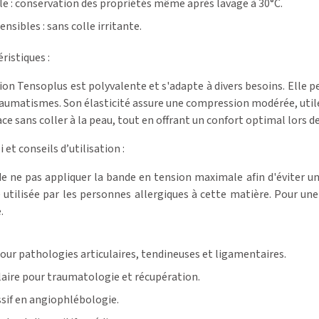
ble : conservation des propriétés même après lavage à 30°C.
nsibles : sans colle irritante.
ristiques :
on Tensoplus est polyvalente et s'adapte à divers besoins. Elle pe
aumatismes. Son élasticité assure une compression modérée, utile 
 sans coller à la peau, tout en offrant un confort optimal lors de 
et conseils d’utilisation :
 ne pas appliquer la bande en tension maximale afin d'éviter un
e utilisée par les personnes allergiques à cette matière. Pour une
.
ur pathologies articulaires, tendineuses et ligamentaires.
ire pour traumatologie et récupération.
if en angiophlébologie.