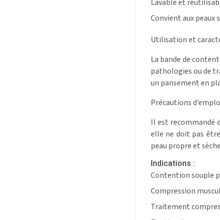
Lavable et réutilisa
Convient aux peaux se
Utilisation et caracté
La bande de contenti
pathologies ou de tr
un pansement en place
Précautions d’emploi 
Il est recommandé de
elle ne doit pas êtr
peau propre et sèche
Indications :
Contention souple po
Compression muscula
Traitement compress