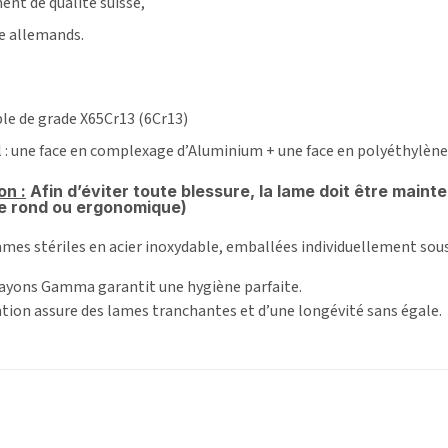
ent de qualité suisse,
e allemands.
ble de grade X65Cr13 (6Cr13)
 : une face en complexage d’Aluminium + une face en polyéthylène
on :
Afin d’éviter toute blessure, la lame doit être main
e rond ou ergonomique)
lames stériles en acier inoxydable, emballées individuellement sou
 rayons Gamma garantit une hygiène parfaite.
ation assure des lames tranchantes et d’une longévité sans égale.