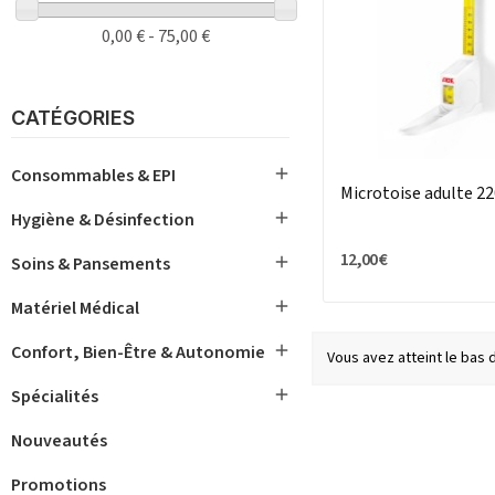
0,00 € - 75,00 €
CATÉGORIES

Consommables & EPI
Microtoise adulte 2

Hygiène & Désinfection
12,00 €

Soins & Pansements

Matériel Médical

Confort, Bien-Être & Autonomie
Vous avez atteint le bas

Spécialités
Nouveautés
Promotions