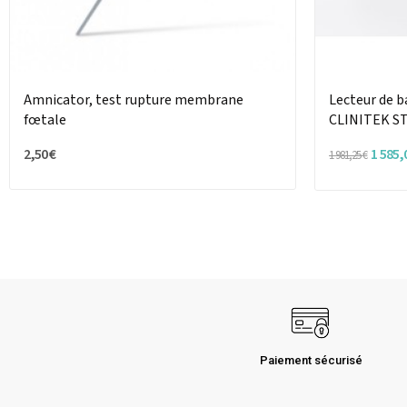
Amnicator, test rupture membrane
Lecteur de b
fœtale
CLINITEK S
2,50 €
1 585,
1 981,25 €
Paiement sécurisé