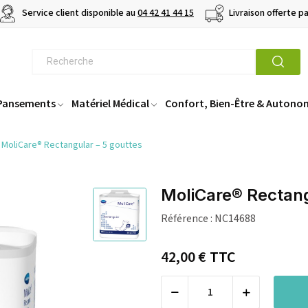
Service client disponible au
04 42 41 44 15
Livraison offerte p
 Pansements
Matériel Médical
Confort, Bien-Être & Autono
MoliCare® Rectangular – 5 gouttes
MoliCare® Rectang
Référence :
NC14688
42,00 €
TTC