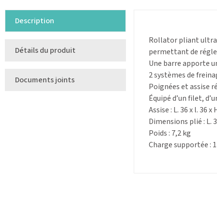
Description
Rollator pliant ultra
Détails du produit
permettant de régler
Une barre apporte u
2 systèmes de freina
Documents joints
Poignées et assise r
Équipé d’un filet, d
Assise : L. 36 x l. 36 x
Dimensions plié : L. 31
Poids : 7,2 kg
Charge supportée : 1