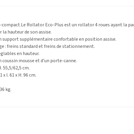
-compact.Le Rollator Eco-Plus est un rollator 4 roues ayant la part
 la hauteur de son assise.
n support supplémentaire confortable en position assise.
ge : freins standard et freins de stationnement.
églables en hauteur.
’un coussin mousse et d’un porte-canne.
 H. 55,5/62,5 cm.
 x l. 61 x H. 96 cm.
36 kg.