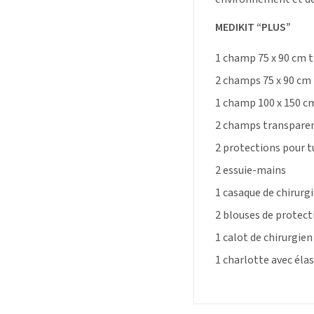
MEDIKIT “PLUS”
1 champ 75 x 90 cm t
2 champs 75 x 90 cm
1 champ 100 x 150 c
2 champs transparent
2 protections pour t
2 essuie-mains
1 casaque de chirurgi
2 blouses de protect
1 calot de chirurgien
1 charlotte avec élas