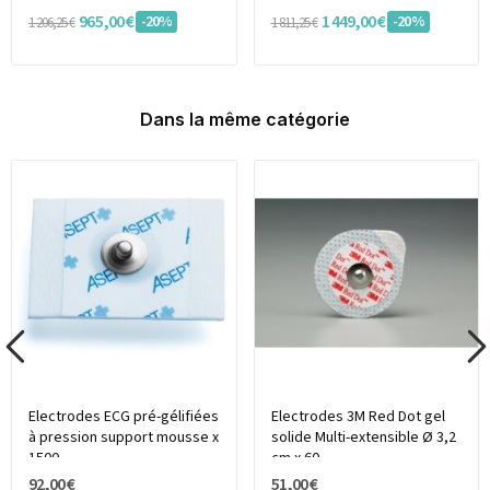
965,00 €
1 449,00 €
-20%
-20%
1 206,25 €
1 811,25 €
Dans la même catégorie
Electrodes ECG pré-gélifiées
Electrodes 3M Red Dot gel
à pression support mousse x
solide Multi-extensible Ø 3,2
1500
cm x 60
92,00 €
51,00 €