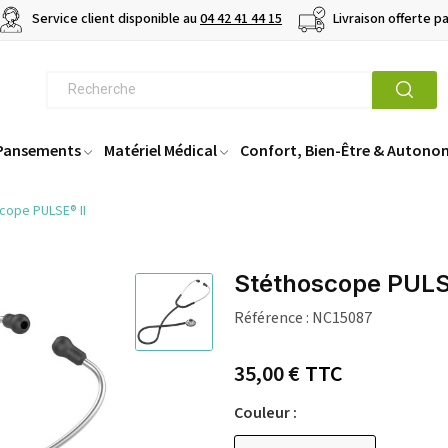
Service client disponible au
04 42 41 44 15
Livraison offerte p
 Pansements
Matériel Médical
Confort, Bien-Être & Autono
cope PULSE® II
Stéthoscope PULS
Référence :
NC15087
35,00 €
TTC
Couleur :