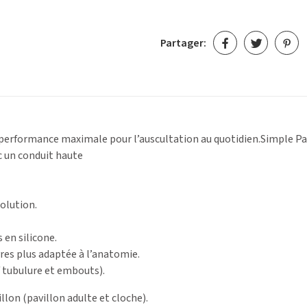
Partager:
performance maximale pour l’auscultation au quotidien.Simple Pa
c un conduit haute
olution.
 en silicone.
res plus adaptée à l’anatomie.
f tubulure et embouts).
llon (pavillon adulte et cloche).