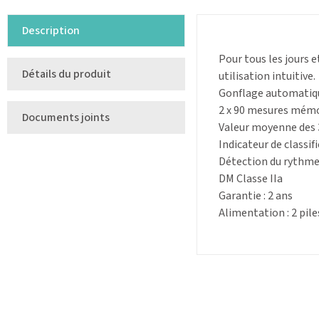
Description
Pour tous les jours e
Détails du produit
utilisation intuitive.
Gonflage automatiq
2 x 90 mesures mémo
Documents joints
Valeur moyenne des 3
Indicateur de classif
Détection du rythme 
DM Classe IIa
Garantie : 2 ans
Alimentation : 2 pile