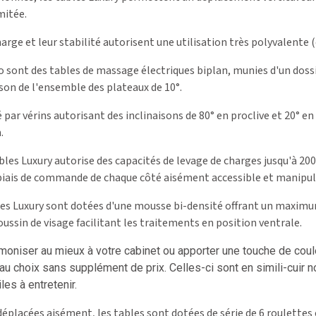
mitée.
arge et leur stabilité autorisent une utilisation très polyvalente 
o sont des tables de massage électriques biplan, munies d'un dossie
ison de l'ensemble des plateaux de 10°.
é par vérins autorisant des inclinaisons de 80° en proclive et 20° en
.
bles Luxury autorise des capacités de levage de charges jusqu'à 200
e biais de commande de chaque côté aisément accessible et manipula
les Luxury sont dotées d'une mousse bi-densité offrant un maximum 
ussin de visage facilitant les traitements en position ventrale.
moniser au mieux à votre cabinet ou apporter une touche de coul
 au choix sans supplément de prix. Celles-ci sont en simili-cuir n
les à entretenir.
 déplacées aisément, les tables sont dotées de série de 6 roulett