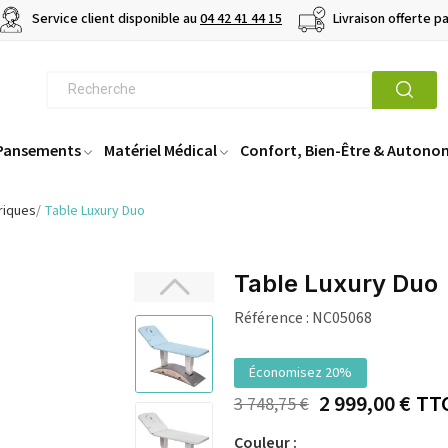
Service client disponible au
04 42 41 44 15
Livraison offerte p
 Pansements
Matériel Médical
Confort, Bien-Être & Autono
riques
Table Luxury Duo
Table Luxury Duo
Référence :
NC05068
Économisez 20%
2 999,00 €
TT
3 748,75 €
Couleur :