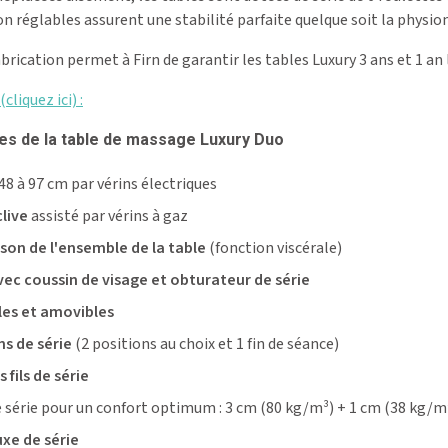
on réglables assurent une stabilité parfaite quelque soit la physio
fabrication permet à Firn de
garantir
les
tables Luxury 3 ans et 1 an l
liquez ici) :
ues de la table de massage Luxury Duo
48 à 97 cm par vérins électriques
live
assisté par vérins à gaz
aison de l'ensemble de la table
(fonction viscérale)
vec coussin de visage et obturateur de série
les et amovibles
s de série
(2 positions au choix et 1 fin de séance)
ils de série
 série pour un confort optimum : 3 cm (80 kg/m³) + 1 cm (38 kg/m
uxe de série