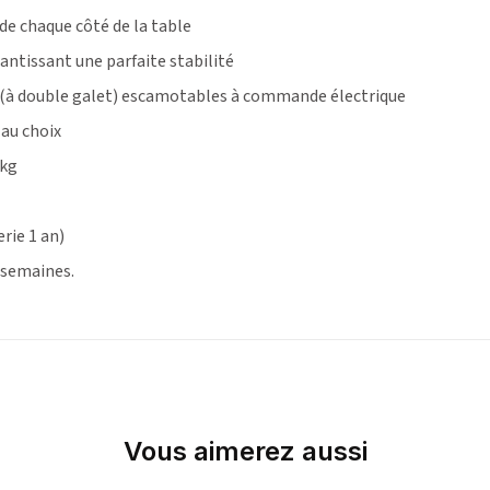
e chaque côté de la table
rantissant une parfaite
stabilité
(à double galet) escamotables à commande électrique
 au choix
kg
erie 1 an)
3 semaines.
Vous aimerez aussi