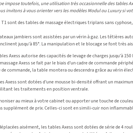
e impose toutefois, une utilisation très occasionnelle des tables A
us invitons à vous orienter vers les modèles Modul ou Luxury si vot
o T1 sont des tables de massage électriques triplans sans cyphose, 
lateaux jambiers sont assistées par un vérin à gaz. Les têtières auto
inclinent jusqu'à 85°. La manipulation et le blocage se font très a
bles Axess autorise des capacités de levage de charges jusqu'à 150
 massage Axess se fait par le biais d'un cadre de commande périph
re de commande, la table montera ou descendra grâce au vérin éle
les Axess sont dotées d'une mousse bi-densité offrant un maximum 
ilitant les traitements en position ventrale.
moniser au mieux à votre cabinet ou apporter une touche de couleur
ans supplément de prix. Celles-ci sont en simili-cuir non inflammab
 déplacées aisément, les tables Axess sont dotées de série de 4 ro