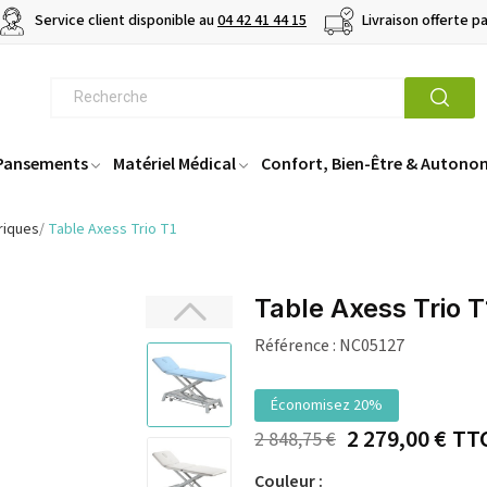
Service client disponible au
04 42 41 44 15
Livraison offerte p
 Pansements
Matériel Médical
Confort, Bien-Être & Autono
riques
Table Axess Trio T1
Table Axess Trio T
Référence :
NC05127
Économisez 20%
2 279,00 €
TT
2 848,75 €
Couleur :