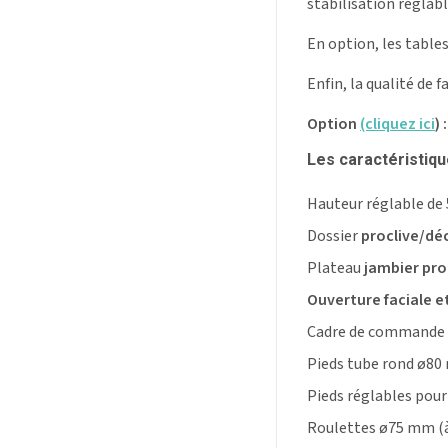
stabilisation réglabl
En option, les table
Enfin, la qualité de 
Option
(cliquez ici
) :
Les caractéristiq
Hauteur réglable de 
Dossier
proclive/déc
Plateau
jambier pro
Ouverture faciale e
Cadre de commande pé
Pieds tube rond ø80 
Pieds réglables pour 
Roulettes ø75 mm (à