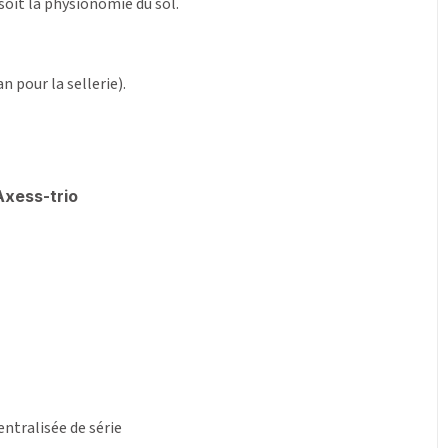
 soit la physionomie du sol.
n pour la sellerie).
tralisée de série