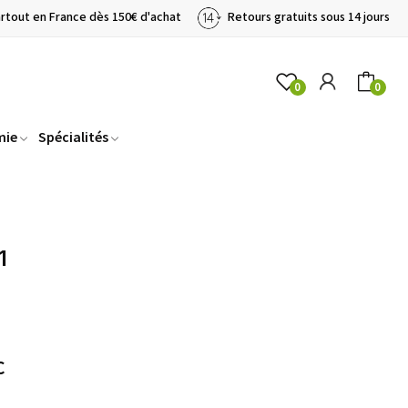
artout en France dès 150€ d'achat
Retours gratuits sous 14 jours
0
0
mie
Spécialités
1
C