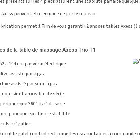
es présents sur les 4 pieds assurent une stabilité parfaite quelque
s Axess peuvent être équipée de porte rouleau.
fabrication permet à Firn de vous garantir 2 ans ses tables Axess (1 a
ues de la table de massage Axess Trio T1
52 à 104 cm par vérin électrique
live
assisté par à gaz
clive
assisté par vérin à gaz
t coussinet amovible de série
riphérique 360° livré de série
mm pour une excellente stabilité
sols irréguliers
 double galet) multidirectionnelles escamotables à commande cen