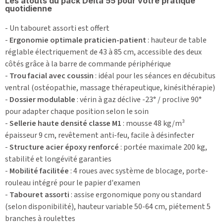
Les atouts du pack Delta 55 pour votre pratique
quotidienne
- Un tabouret assorti est offert
-
Ergonomie optimale praticien-patient
: hauteur de table
réglable électriquement de 43 à 85 cm, accessible des deux
côtés grâce à la barre de commande périphérique
-
Trou facial avec coussin
: idéal pour les séances en décubitus
ventral (ostéopathie, massage thérapeutique, kinésithérapie)
-
Dossier modulable
: vérin à gaz déclive -23° / proclive 90°
pour adapter chaque position selon le soin
-
Sellerie haute densité classe M1
: mousse 48 kg/m³
épaisseur 9 cm, revêtement anti-feu, facile à désinfecter
-
Structure acier époxy renforcé
: portée maximale 200 kg,
stabilité et longévité garanties
-
Mobilité facilitée
: 4 roues avec système de blocage, porte-
rouleau intégré pour le papier d'examen
-
Tabouret assorti
: assise ergonomique pony ou standard
(selon disponibilité), hauteur variable 50-64 cm, piétement 5
branches à roulettes