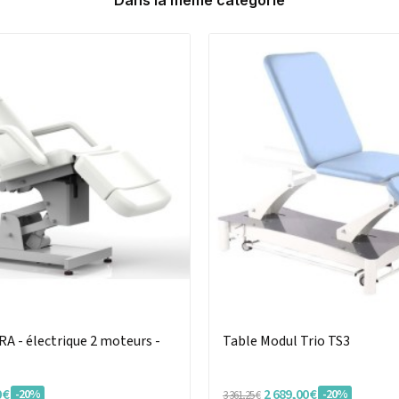
Dans la même catégorie
RA - électrique 2 moteurs -
Table Modul Trio TS3
 €
2 689,00 €
-20%
-20%
3 361,25 €