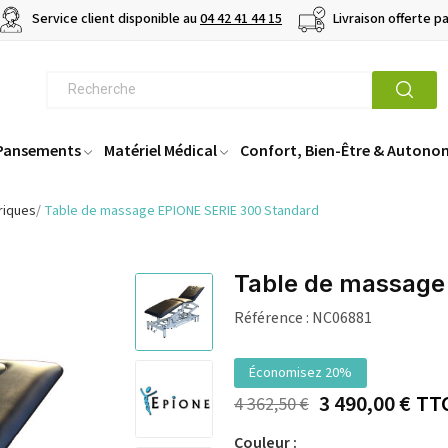
Service client disponible au
04 42 41 44 15
Livraison offerte p
 Pansements
Matériel Médical
Confort, Bien-Être & Autono
riques
Table de massage EPIONE SERIE 300 Standard
Table de massage
Référence :
NC06881
Économisez 20%
3 490,00 €
TT
4 362,50 €
Couleur :