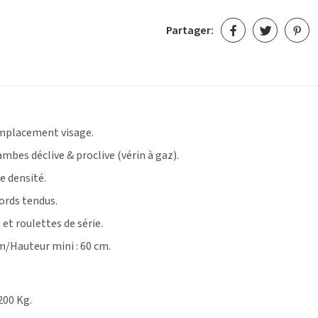
Partager:
emplacement visage.
mbes déclive & proclive (vérin à gaz).
e densité.
bords tendus.
et roulettes de série.
m/Hauteur mini : 60 cm.
200 Kg.