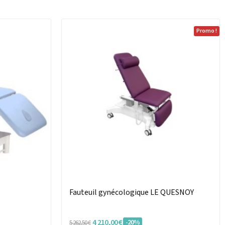
Promo !
Fauteuil gynécologique LE QUESNOY
4 210,00 €
-20%
5 262,50 €