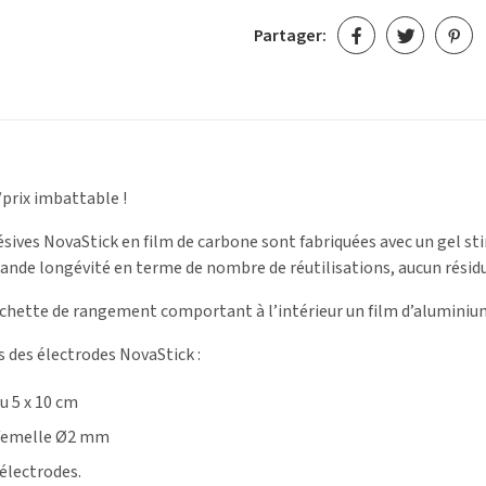
Partager:
prix imbattable !
sives NovaStick en film de carbone sont fabriquées avec un gel st
rande longévité en terme de nombre de réutilisations, aucun résidu
ochette de rangement comportant à l’intérieur un film d’aluminium
s des électrodes NovaStick :
u 5 x 10 cm
 femelle Ø2 mm
 électrodes.