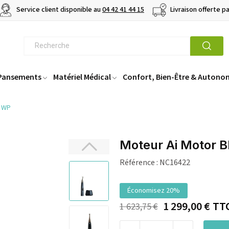
Service client disponible au
04 42 41 44 15
Livraison offerte p
 Pansements
Matériel Médical
Confort, Bien-Être & Autono
n WP
Moteur Ai Motor B
Référence :
NC16422
Économisez 20%
1 299,00 €
TT
1 623,75 €