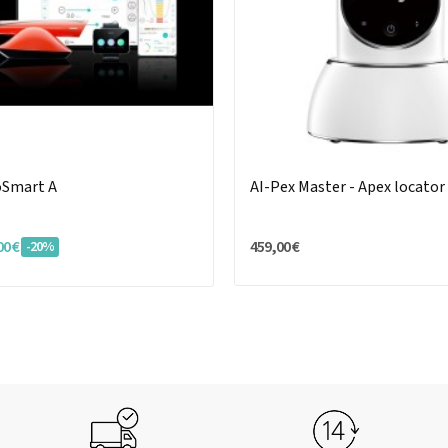
oSmart A
AI-Pex Master - Apex locator
00 €
459,00 €
-20%