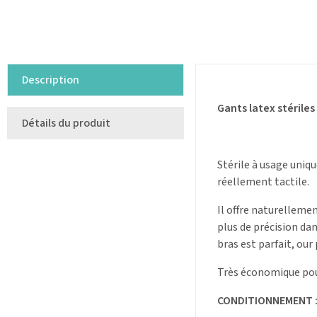
Description
Gants latex stérile
Détails du produit
Stérile à usage uniq
réellement tactile.
Il offre naturellemen
plus de précision dan
bras est parfait, our 
Très économique pour
CONDITIONNEMENT 