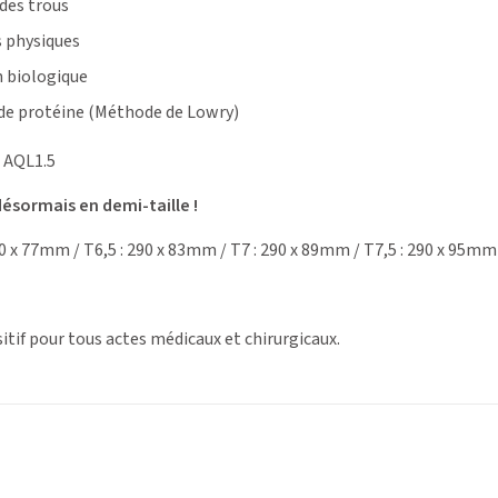
 des trous
s physiques
n biologique
 de protéine (Méthode de Lowry)
AQL1.5
désormais en demi-taille !
90 x 77mm / T6,5 : 290 x 83mm / T7 : 290 x 89mm / T7,5 : 290 x 95mm
itif pour tous actes médicaux et chirurgicaux.