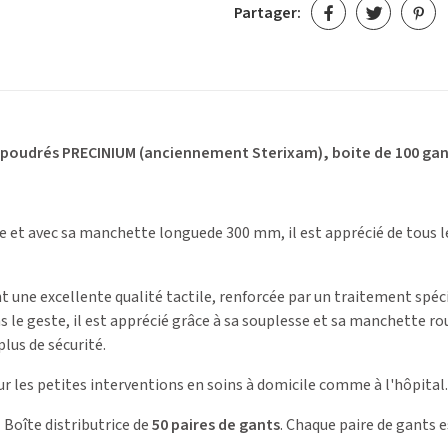
Partager:
s poudrés PRECINIUM
(anciennement Sterixam)
, boite de 100 ga
ue et avec sa manchette longuede 300 mm, il est apprécié de tous le
t une excellente qualité tactile, renforcée par un traitement spéci
s le geste, il est apprécié grâce à sa souplesse et sa manchette ro
plus de sécurité.
 les petites interventions en soins à domicile comme à l'hôpital.
:
Boîte distributrice de
50 paires de gants
. Chaque paire de gants 