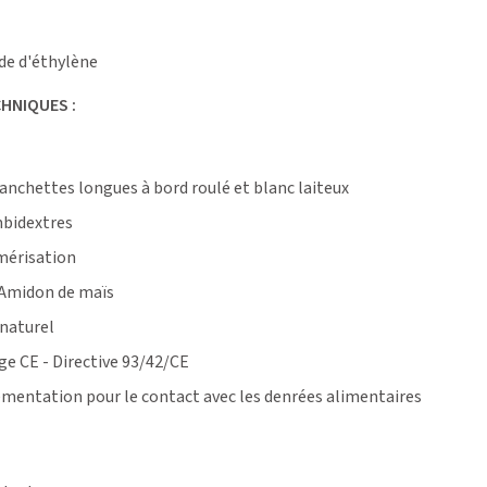
e d'éthylène
HNIQUES :
anchettes longues à bord roulé et blanc laiteux
mbidextres
mérisation
 Amidon de maïs
 naturel
e CE - Directive 93/42/CE
ementation pour le contact avec les denrées alimentaires