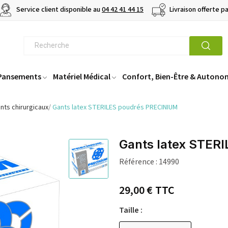
Service client disponible au
04 42 41 44 15
Livraison offerte p
 Pansements
Matériel Médical
Confort, Bien-Être & Autono
nts chirurgicaux
Gants latex STERILES poudrés PRECINIUM
Gants latex STER
Référence :
14990
29,00 €
TTC
Taille :