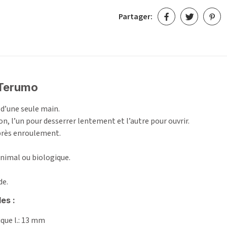
Partager:
 Terumo
 d’une seule main.
n, l’un pour desserrer lentement et l’autre pour ouvrir.
près enroulement.
nimal ou biologique.
de.
es :
ique l.: 13 mm