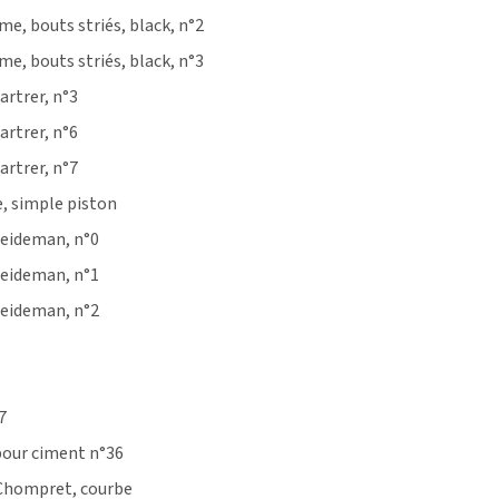
e, bouts striés, black, n°2
e, bouts striés, black, n°3
artrer, n°3
artrer, n°6
artrer, n°7
 simple piston
Heideman, n°0
Heideman, n°1
Heideman, n°2
7
pour ciment n°36
hompret, courbe