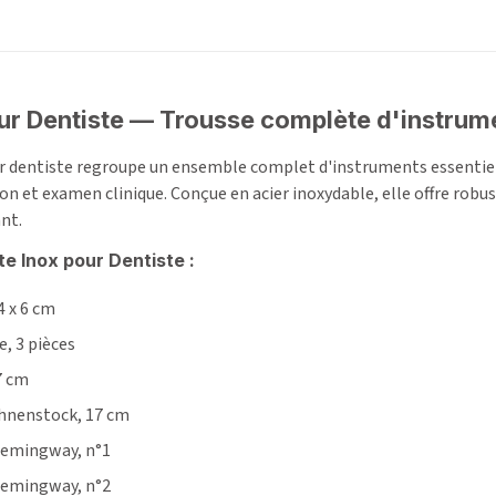
our Dentiste — Trousse complète d'instrum
r dentiste regroupe un ensemble complet d'instruments essentiels 
n et examen clinique. Conçue en acier inoxydable, elle offre robuste
nt.
îte
Inox pour Dentiste
:
4 x 6 cm
, 3 pièces
7 cm
ahnenstock, 17 cm
Hemingway, n°1
Hemingway, n°2