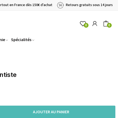
artout en France dès 150€ d'achat
Retours gratuits sous 14 jours
0
0
mie
Spécialités
ntiste
AJOUTER AU PANIER