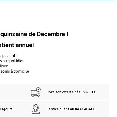
 quinzaine de Décembre !
atient annuel
es patients
rs au quotidien
liser
 soins à domicile
Livraison offerte dès 150€ TTC
14 jours
Service client au 04 42 41 44 15