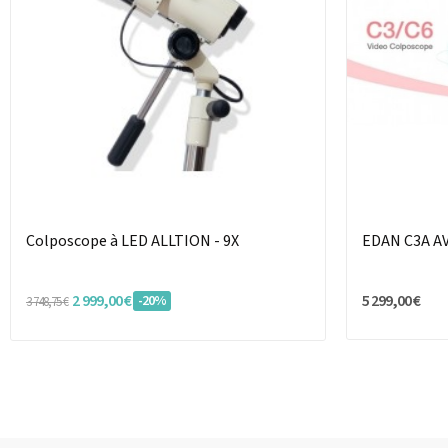
Colposcope à LED ALLTION - 9X
EDAN C3A A
2 999,00 €
5 299,00 €
-20%
3 748,75 €