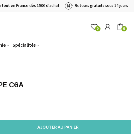
artout en France dès 150€ d'achat
Retours gratuits sous 14 jours
0
0
mie
Spécialités
PE C6A
AJOUTER AU PANIER