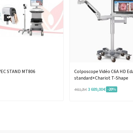
VEC STAND MT806
Colposcope Vidéo C6A HD Ed
standard+Chariot T-Shape
3 689,00 €
-20%
4 611,25 €