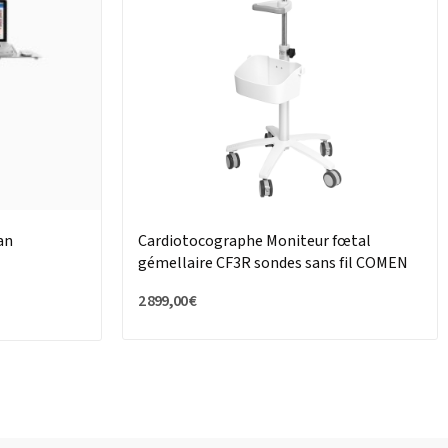
an
Cardiotocographe Moniteur fœtal
gémellaire CF3R sondes sans fil COMEN
2 899,00 €