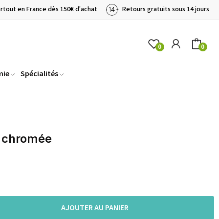
artout en France dès 150€ d'achat
Retours gratuits sous 14 jours
0
0
mie
Spécialités
 chromée
AJOUTER AU PANIER