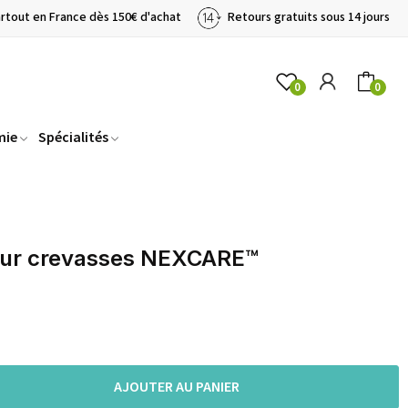
artout en France dès 150€ d'achat
Retours gratuits sous 14 jours
0
0
mie
Spécialités
pour crevasses NEXCARE™
AJOUTER AU PANIER