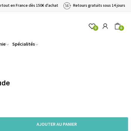
artout en France dès 150€ d'achat
Retours gratuits sous 14 jours
0
0
mie
Spécialités
ude
AJOUTER AU PANIER