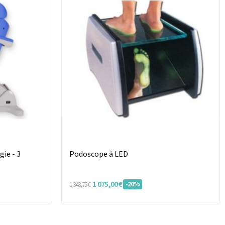
gie - 3
Podoscope à LED
1 075,00 €
-20%
1 343,75 €