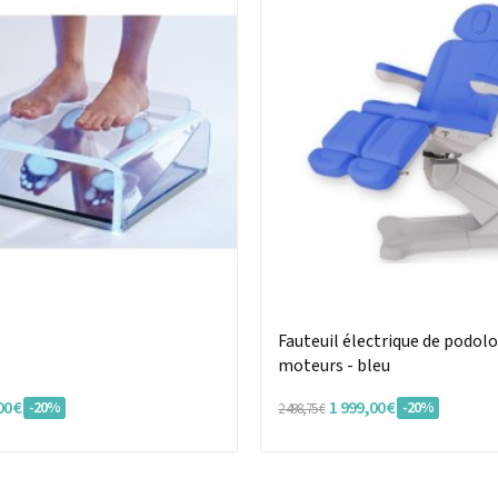
Fauteuil électrique de podolo
moteurs - bleu
00 €
1 999,00 €
-20%
-20%
2 498,75 €