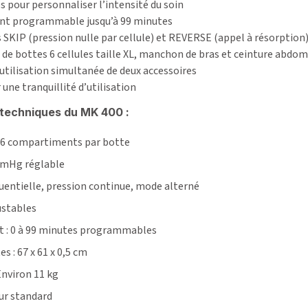
es pour personnaliser l’intensité du soin
nt programmable jusqu’à 99 minutes
 SKIP (pression nulle par cellule) et REVERSE (appel à résorption
e de bottes 6 cellules taille XL, manchon de bras et ceinture abdo
 utilisation simultanée de deux accessoires
 une tranquillité d’utilisation
 techniques du MK 400 :
: 6 compartiments par botte
 mmHg réglable
uentielle, pression continue, mode alterné
justables
 : 0 à 99 minutes programmables
 : 67 x 61 x 0,5 cm
 Environ 11 kg
ur standard