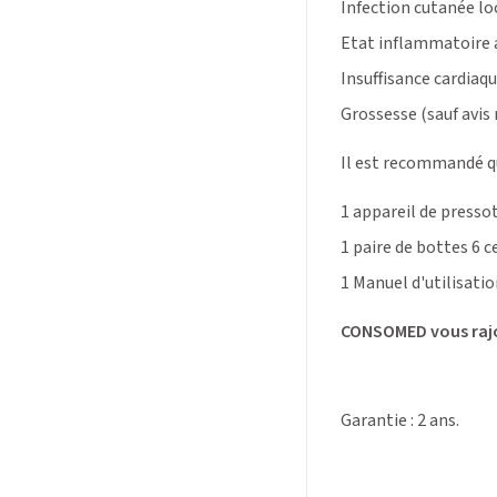
Infection cutanée lo
Etat inflammatoire 
Insuffisance cardiaq
Grossesse (sauf avis
Il est recommandé qu
1 appareil de presso
1 paire de bottes 6 c
1 Manuel d'utilisati
CONSOMED vous rajou
Garantie : 2 ans.