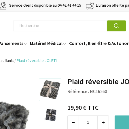
Service client disponible au
04 42 41 44 15
Livraison offerte p
 Pansements
Matériel Médical
Confort, Bien-Être & Autono
hauffants
Plaid réversible JOLETI
Plaid réversible J
Référence :
NC16260
19,90 €
TTC