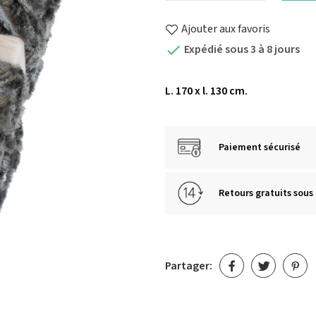
Ajouter aux favoris
Expédié sous 3 à 8 jours

L. 170 x l. 130 cm.
Paiement sécurisé
Retours gratuits sous 
Partager: