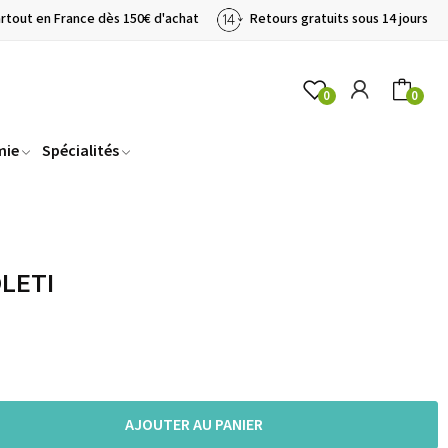
artout en France dès 150€ d'achat
Retours gratuits sous 14 jours
0
0
mie
Spécialités
OLETI
AJOUTER AU PANIER