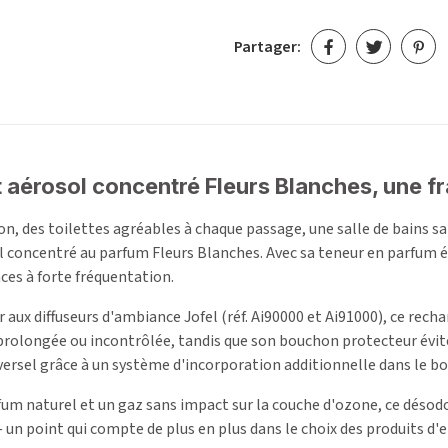
Partager:
aérosol concentré Fleurs Blanches, une fra
n, des toilettes agréables à chaque passage, une salle de bains san
 concentré au parfum Fleurs Blanches. Avec sa teneur en parfum éle
ces à forte fréquentation.
aux diffuseurs d'ambiance Jofel (réf. Ai90000 et Ai91000), ce rechar
prolongée ou incontrôlée, tandis que son bouchon protecteur évite 
iversel grâce à un système d'incorporation additionnelle dans le b
um naturel et un gaz sans impact sur la couche d'ozone, ce désod
n point qui compte de plus en plus dans le choix des produits d'en