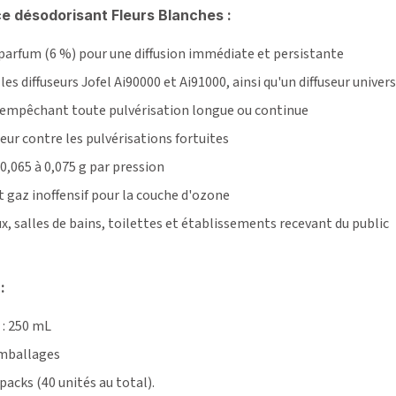
ce désodorisant Fleurs Blanches :
parfum (6 %) pour une diffusion immédiate et persistante
es diffuseurs Jofel Ai90000 et Ai91000, ainsi qu'un diffuseur univers
é empêchant toute pulvérisation longue ou continue
ur contre les pulvérisations fortuites
0,065 à 0,075 g par pression
 gaz inoffensif pour la couche d'ozone
x, salles de bains, toilettes et établissements recevant du public
:
 : 250 mL
emballages
acks (40 unités au total).