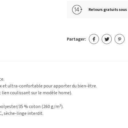
Retours gratuits sous 
Partager:
te.
 et ultra-confortable pour apporter du bien-être.
c lien coulissant sur le modèle home).
polyester/35 % coton (260 g/m²).
, sèche-linge interdit.