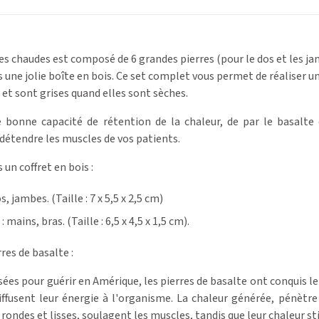
res chaudes est composé de 6 grandes pierres (pour le dos et les j
ns une jolie boîte en bois. Ce set complet vous permet de réaliser u
 et sont grises quand elles sont sèches.
 bonne capacité de rétention de la chaleur, de par le basalte 
 détendre les muscles de vos patients.
 un coffret en bois :
s, jambes. (Taille : 7 x 5,5 x 2,5 cm)
mains, bras. (Taille : 6,5 x 4,5 x 1,5 cm)
.
rres de basalte :
isées pour guérir en Amérique, les pierres de basalte ont conquis 
diffusent leur énergie à l'organisme. La chaleur générée, pénètr
 rondes et lisses, soulagent les muscles, tandis que leur chaleur st