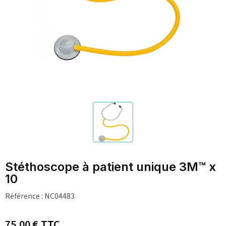
Stéthoscope à patient unique 3M™ x
10
Référence :
NC04483
75,00 €
TTC