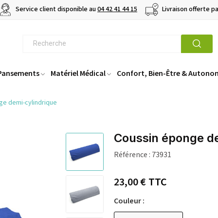
Service client disponible au
04 42 41 44 15
Livraison offerte p
 Pansements
Matériel Médical
Confort, Bien-Être & Autono
ge demi-cylindrique
Coussin éponge de
Référence :
73931
23,00 €
TTC
Couleur :