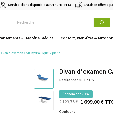
Service client disponible au
04 42 41 44 15
Livraison offerte p
 Pansements
Matériel Médical
Confort, Bien-Être & Autono
Divan d'examen CAIX hydraulique 2 plans
Divan d'examen CA
Référence :
NC12375
Économisez 20%
1 699,00 €
TT
2 123,75 €
Couleur :