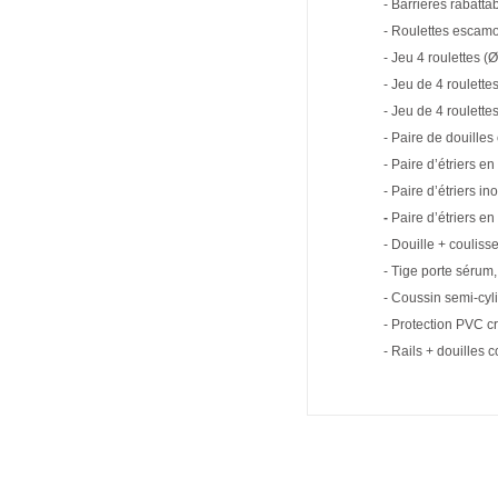
- Barrières rabatta
- Roulettes escam
- Jeu 4 roulettes (
- Jeu de 4 roulette
- Jeu de 4 roulette
- Paire de douilles
- Paire d’étriers e
- Paire d’étriers in
-
Paire d’étriers e
- Douille + coulis
- Tige porte sérum,
- Coussin semi-cyl
- Protection PVC cr
- Rails + douilles 