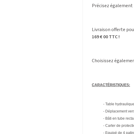
Précisez également
Livraison offerte po
169 € 00 TTC !
Choisissez égalemen
CARACTÉRISTIQUES:
- Table hydrauliqu
- Déplacement vers
- Bâti en tube rect
- Carter de protect
- Equipé de 4 patin