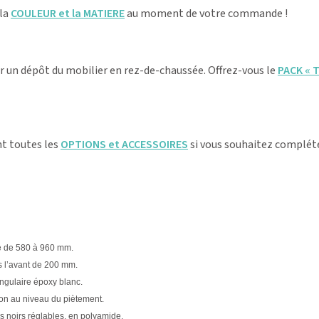
 la
COULEUR et la MATIERE
au moment de votre commande !
ur un dépôt du mobilier en rez-de-chaussée. Offrez-vous le
PACK « 
t toutes les
OPTIONS et ACCESSOIRES
si vous souhaitez compléte
e de 580 à 960 mm.
 l’avant de 200 mm.
angulaire époxy blanc.
ion au niveau du piètement.
s noirs réglables, en polyamide.