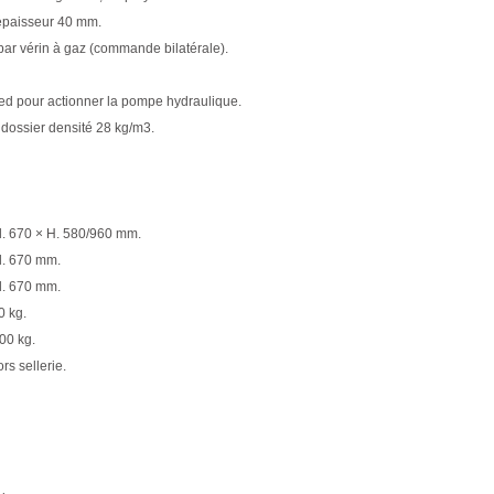
 épaisseur 40 mm.
 par vérin à gaz (commande bilatérale).
d pour actionner la pompe hydraulique.
 dossier densité 28 kg/m3.
× l. 670 × H. 580/960 mm.
 l. 670 mm.
 l. 670 mm.
0 kg.
00 kg.
ors sellerie.