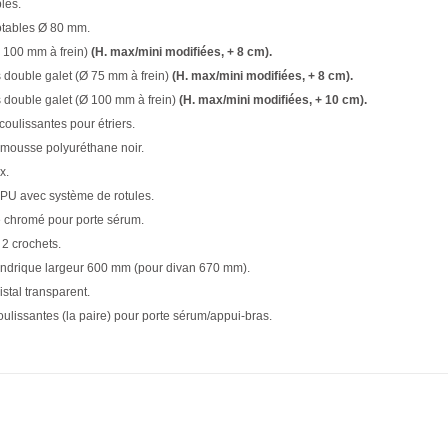
bles.
otables Ø 80 mm.
Ø 100 mm à frein)
(H. max/mini modifiées, + 8 cm).
s double galet (Ø 75 mm à frein)
(H. max/mini modifiées, + 8 cm).
s double galet (Ø 100 mm à frein)
(H. max/mini modifiées, + 10 cm).
 coulissantes pour étriers.
n mousse polyuréthane noir.
ox.
n PU avec système de rotules.
se chromé pour porte sérum.
 2 crochets.
indrique largeur 600 mm (pour divan 670 mm).
istal transparent.
coulissantes (la paire) pour porte sérum/appui-bras.